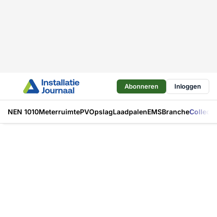
Abonneren
Inloggen
NEN 1010
Meterruimte
PV
Opslag
Laadpalen
EMS
Branche
Collecti