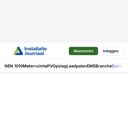
Abonneren
Inloggen
NEN 1010
Meterruimte
PV
Opslag
Laadpalen
EMS
Branche
Collecti