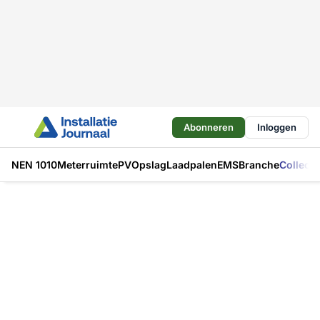
Abonneren
Inloggen
NEN 1010
Meterruimte
PV
Opslag
Laadpalen
EMS
Branche
Collecti