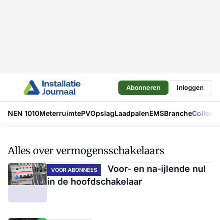
Abonneren
Inloggen
NEN 1010
Meterruimte
PV
Opslag
Laadpalen
EMS
Branche
Collecti
Alles over vermogensschakelaars
Voor- en na-ijlende nul
VOOR ABONNEES
in de hoofdschakelaar