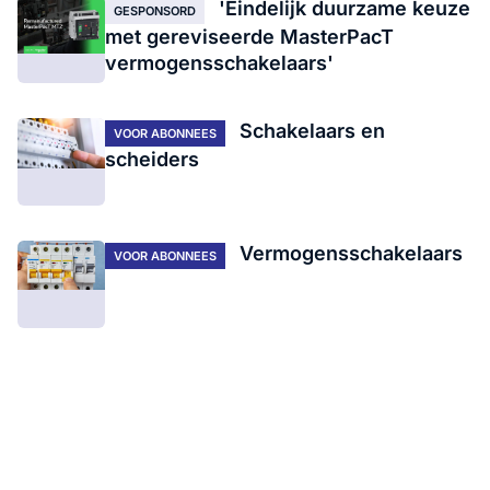
'Eindelijk duurzame keuze
GESPONSORD
met gereviseerde MasterPacT
vermogensschakelaars'
Schakelaars en
VOOR ABONNEES
scheiders
Vermogensschakelaars
VOOR ABONNEES