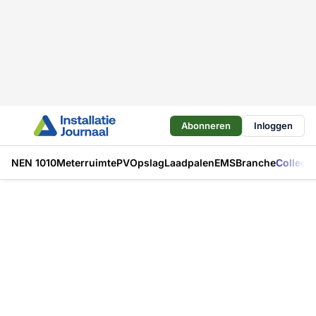
Abonneren
Inloggen
NEN 1010
Meterruimte
PV
Opslag
Laadpalen
EMS
Branche
Collecti