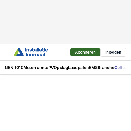
Abonneren
Inloggen
NEN 1010
Meterruimte
PV
Opslag
Laadpalen
EMS
Branche
Collecti