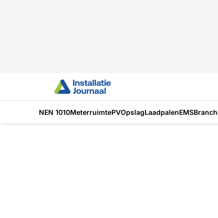
NEN 1010
Meterruimte
PV
Opslag
Laadpalen
EMS
Branch