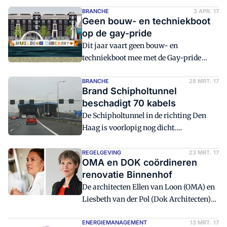
gasaansluiting. De sociëteit draait de
gaskraan dicht. Een primeur voor
BRANCHE
3 APR. 17
Geen bouw- en techniekboot
studentenvereniging L.A.N.X. die naar
op de gay-pride
meer smaakt. Letterlijk, want de
Dit jaar vaart geen bouw- en
bierkoeling is aangesloten op de
techniekboot mee met de Gay-pride
warmtepompen.
canel-parade op 5 augustus.
Initiatiefnemer Arcadis kwam dit jaar
BRANCHE
28 MRT. 17
Brand Schipholtunnel
niet door de loting die zich tot 80 boten
beschadigt 70 kabels
beperkt. "Mogelijk varen we met de
De Schipholtunnel in de richting Den
Schiphol boot mee."
Haag is voorlopig nog dicht.
Rijkswaterstaat heeft de hele nacht met
man en macht gewerkt aan het
REGELGEVING
23 MRT. 17
OMA en DOK coördineren
(gedeeltelijk) herstel van de
renovatie Binnenhof
brandschade.
De architecten Ellen van Loon (OMA) en
Liesbeth van der Pol (Dok Architecten)
worden de coördinerend architecten voor
de renovatie van het Binnenhof. Het
ENERGIEMANAGEMENT
13 MRT. 17