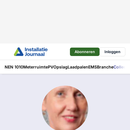
Abonneren
Inloggen
NEN 1010
Meterruimte
PV
Opslag
Laadpalen
EMS
Branche
Collecti