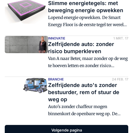
Slimme energietegels: met
Rijksvastgoedbedrijf heeft de
beweging energie opwekken
architecten geselecteerd via een geheime
Lopend energie opwekken. De Smart
procedure.
Energy Floor is de eerste tegel ter wereld
die kinetische energie (uit beweging) en
zonne-energie omzet in elektriciteit. De
INNOVATIE
1 MRT. 17
Zelfrijdende auto: zonder
vloer is geschikt als energiebron voor
risico bumperkleven
LED-verlichting, signage en serious
Van A naar Beter, maar zonder op de weg
gaming, maar ook om data te
te hoeven letten en zonder risico
verzamelen in stedelijke omgevingen.
bumperkleven: Het lijkt me ideaal. Met
een zelfrijdende auto nooit meer gedoe
BRANCHE
24 FEB. 17
Zelfrijdende auto's zonder
met inparkeren, invoegen of
bestuurder, rem of stuur de
onoplettende mede-weggebruikers.
weg op
Auto's zonder chaffeur mogen
binnenkort de openbare weg op. De
ministerraad heeft ingestemd met het
voorstel van minister Schultz van
Volgende pagina