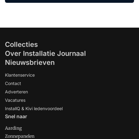
Infrastructuur om te experimenteren
met zelfrijdende voertuigen zonder
bestuurder, rem of stuur.
Collecties
Over Installatie Journaal
Nieuwsbrieven
Klantenservice
Contact
Adverteren
Vacatures
InstallQ & Kivi ledenvoordeel
Snel naar
Aarding
Zonnepanelen