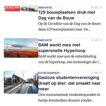
24/7 met 700 man tien weken vrij baan
voor groot onderhoud. De aanpak is
INNOVATIE
18 MEI 17
129 bouwplaatsen druk met
integraler dan ooit. Normaal landen de
Dag van de Bouw
zwaarste Boeings met een kracht van
Op de 12e editie van de Dag van de Bouw
250 kilometer per uur op de 75
doen 129 bouwplaatsen mee. De
centimeter fundering met 20 centimeter
voorbereidingen zijn al vol in gang,
asfalt.
want je kunt niet zomaar duizenden
INNOVATIE
15 MEI 17
BAM werkt mee met
mensen toelaten op je bouwplaats.
supersnelle Hyperloop
BAM werkt mee aan de ontwikkeling
van de hyperloop, een technologie die in
de toekomst razendsnel openbaar
vervoer mogelijk moet maken. Het
DUURZAAMHEID
11 MEI 17
Gasloze studentenvereniging
bouwbedrijf gaat de Delftse start-up
draait op bier: dat smaakt naar
HARDT helpen bij de bouw van een
meer
testfaciliteit.
Drie monumentale studentenpanden in
hartje Amsterdam draaien zonder