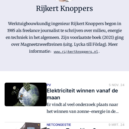
Rijkert Knoppers
Werktuigbouwkundig ingenieur Rijkert Knoppers begon in
1985 als freelance journalist te schrijven over milieu, energie
en techniek in het algemeen. Zijn voorlaatste boek (2021) ging
over Magneetzweeftreinen (uitg. Lycka till Förlag). Meer
informatie
:
www.
rijkert
knoppers.nl
.
PV
5 NOV. 24
Elektriciteit winnen vanaf de
maan
Er vindt al veel onderzoek plaats naar
het winnen van zonne-energie in de
ruimte met behulp van satellieten. Maar
het is ook mogelijk om op de maan
NETCONGESTIE
9 MRT. 24