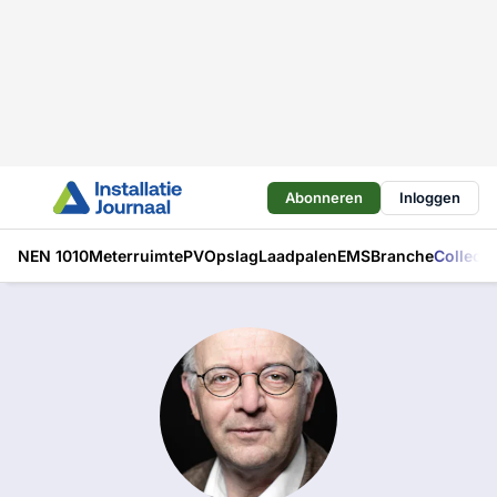
Abonneren
Inloggen
NEN 1010
Meterruimte
PV
Opslag
Laadpalen
EMS
Branche
Collecti