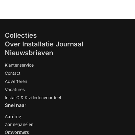
niemand van de potentiële kopers ooit
een vraag in die richting heeft gesteld,
maar als leverancier of als installateur
van zonnepanelen is het natuurlijk wel
belangrijk om het verschil tussen die
Collecties
twee modellen te kennen.
Over Installatie Journaal
Nieuwsbrieven
Klantenservice
Contact
Adverteren
Vacatures
InstallQ & Kivi ledenvoordeel
Snel naar
Aarding
Zonnepanelen
Omvormers