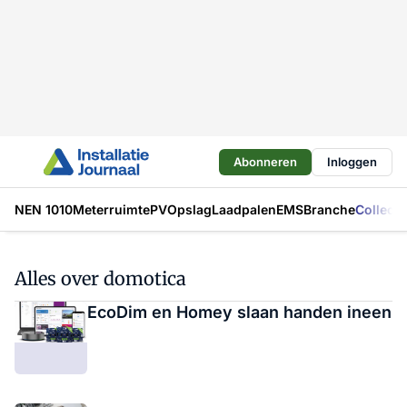
Abonneren
Inloggen
NEN 1010
Meterruimte
PV
Opslag
Laadpalen
EMS
Branche
Collecti
Alles over domotica
EcoDim en Homey slaan handen ineen