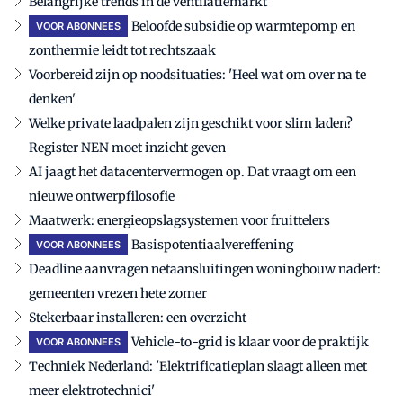
Belangrijke trends in de ventilatiemarkt
Beloofde subsidie op warmtepomp en
VOOR ABONNEES
zonthermie leidt tot rechtszaak
Voorbereid zijn op noodsituaties: 'Heel wat om over na te
denken'
Welke private laadpalen zijn geschikt voor slim laden?
Register NEN moet inzicht geven
AI jaagt het datacentervermogen op. Dat vraagt om een
nieuwe ontwerpfilosofie
Maatwerk: energieopslagsystemen voor fruittelers
Basispotentiaalvereffening
VOOR ABONNEES
Deadline aanvragen netaansluitingen woningbouw nadert:
gemeenten vrezen hete zomer
Stekerbaar installeren: een overzicht
Vehicle-to-grid is klaar voor de praktijk
VOOR ABONNEES
Techniek Nederland: 'Elektrificatieplan slaagt alleen met
meer elektrotechnici'