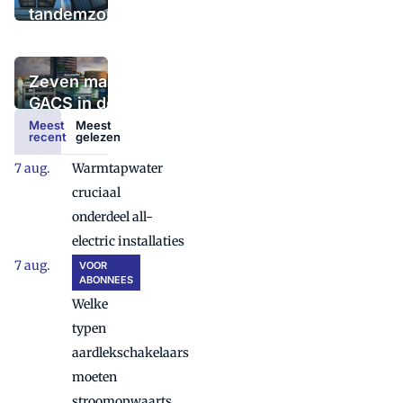
worden geplaatst?
tandemzonnemodules
op industriële schaal
te produceren
Zeven maanden
GACS in de
praktijk: vijf
Meest
Meest
recent
gelezen
belangrijke
aandachtspunten
Warmtapwater
cruciaal
onderdeel all-
electric installaties
VOOR
ABONNEES
Welke
typen
aardlekschakelaars
moeten
stroomopwaarts