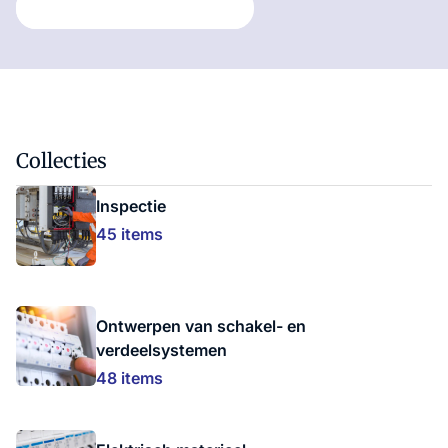
Collecties
Inspectie
45 items
Ontwerpen van schakel- en
verdeelsystemen
48 items