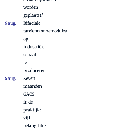
worden
geplaatst?
Bifaciale
tandemzonnemodules
op
industriële
schaal
te
produceren
Zeven
maanden
GACS
in de
praktijk:
vijf
belangrijke