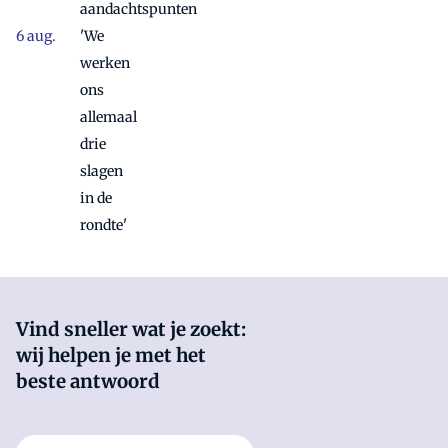
aandachtspunten
'We
werken
ons
allemaal
drie
slagen
in de
rondte'
Vind sneller wat je zoekt:
wij helpen je met het
beste antwoord
Stel hier je vraag