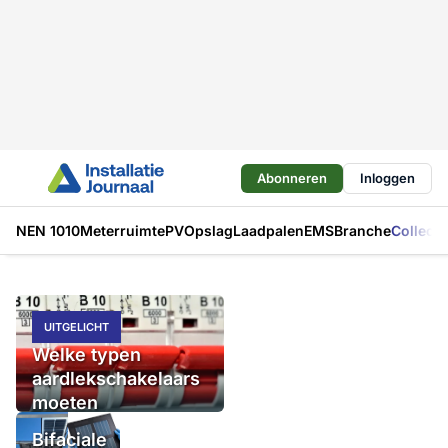
Abonneren
Inloggen
NEN 1010
Meterruimte
PV
Opslag
Laadpalen
EMS
Branche
Collecti
UITGELICHT
Welke typen
aardlekschakelaars
moeten
stroomopwaarts
Bifaciale