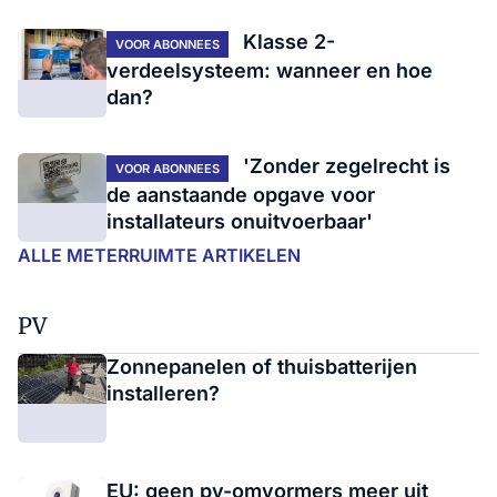
Klasse 2-
VOOR ABONNEES
verdeelsysteem: wanneer en hoe
dan?
'Zonder zegelrecht is
VOOR ABONNEES
de aanstaande opgave voor
installateurs onuitvoerbaar'
ALLE METERRUIMTE ARTIKELEN
PV
Zonnepanelen of thuisbatterijen
installeren?
EU: geen pv-omvormers meer uit