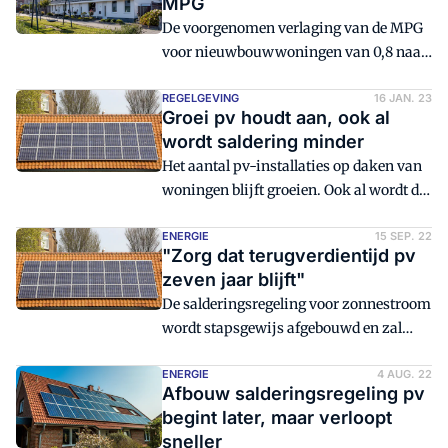
MPG
berekening. Met dezelfde MPG-score
De voorgenomen verlaging van de MPG
zou je per woning vijf tot zes panelen
voor nieuwbouwwoningen van 0,8 naar
extra kunnen leggen.
0,5, wat betekent dat voor
woonhuisinstallaties? Nu al nadenken
REGELGEVING
16 JAN. 23
Groei pv houdt aan, ook al
over mogelijke oplossingen biedt
wordt saldering minder
kansen om je als bedrijf te
Het aantal pv-installaties op daken van
onderscheiden.
woningen blijft groeien. Ook al wordt de
salderingsregeling voor zonnestroom
stapsgewijs afgebouwd. De sterk
ENERGIE
15 SEP. 22
"Zorg dat terugverdientijd pv
gestegen stroomprijzen stuwen de vraag
zeven jaar blijft"
naar pv explosief op. Installateurs
De salderingsregeling voor zonnestroom
kunnen hun klanten helpen de juiste
wordt stapsgewijs afgebouwd en zal
keuzes te maken.
uiterlijk op 1 januari 2031 verleden tijd
zijn. Holland Solar pleit ervoor om het
ENERGIE
4 AUG. 22
Afbouw salderingsregeling pv
tempo waarin de regeling wordt
begint later, maar verloopt
afgebouwd, niet voor de hele periode
sneller