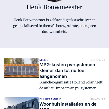
Henk Bouwmeester
Henk Bouwmeester is zelfstandig tekstschrijver en
gespecialiseerd in thema’s bouw, ruimte, energie en
duurzaamheid.
MILIEU
21 NOV. 23
MPG-kosten pv-systemen
kleiner dan tot nu toe
aangenomen
Brancheorganisatie Holland Solar heeft
de milieu-impact van pv-systemen
berekend. Het blijkt dat die veel kleiner
is dan tot nu toe werd aangenomen. Dat
DUURZAAMHEID
16 NOV. 23
Woonhuisinstallaties en de
is van belang bij de verplichte MPG-