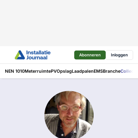
Abonneren
Inloggen
NEN 1010
Meterruimte
PV
Opslag
Laadpalen
EMS
Branche
Collecti