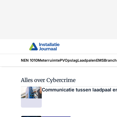
NEN 1010
Meterruimte
PV
Opslag
Laadpalen
EMS
Branch
Alles over Cybercrime
Communicatie tussen laadpaal en 