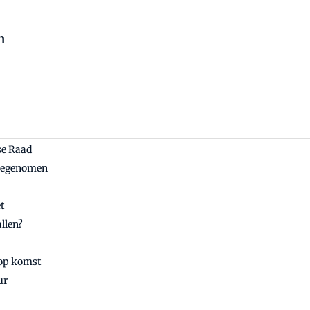
n
se Raad
 toegenomen
t
llen?
 op komst
ur