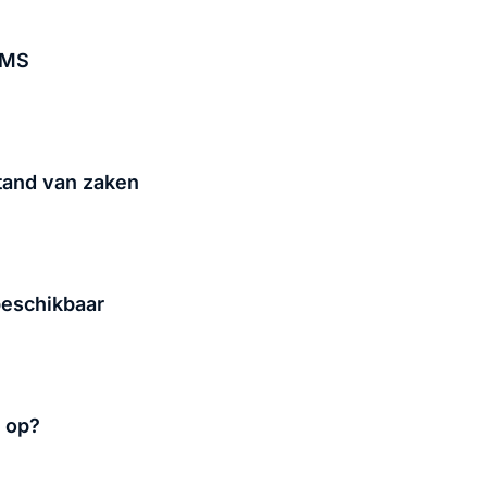
HEMS
tand van zaken
beschikbaar
t op?