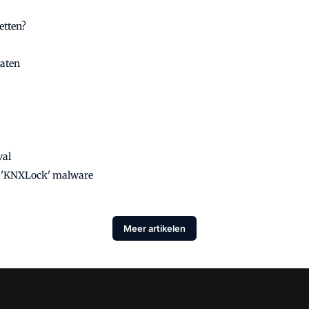
etten?
daten
val
t 'KNXLock' malware
Meer artikelen