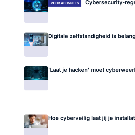
Cybersecurity-rege
VOOR ABONNEES
Digitale zelfstandigheid is belan
'Laat je hacken' moet cyberwee
Hoe cyberveilig laat jij je installa