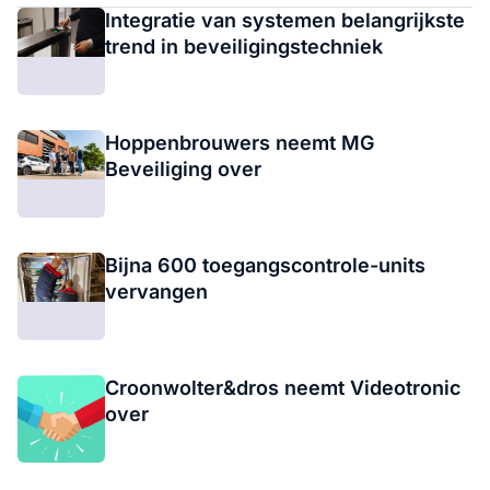
Integratie van systemen belangrijkste
trend in beveiligingstechniek
Hoppenbrouwers neemt MG
Beveiliging over
Bijna 600 toegangscontrole-units
vervangen
Croonwolter&dros neemt Videotronic
over