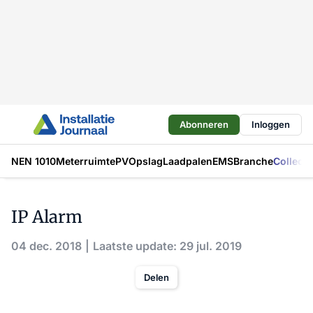
Abonneren
Inloggen
NEN 1010
Meterruimte
PV
Opslag
Laadpalen
EMS
Branche
Collecti
IP Alarm
04 dec. 2018
Laatste update: 29 jul. 2019
Delen