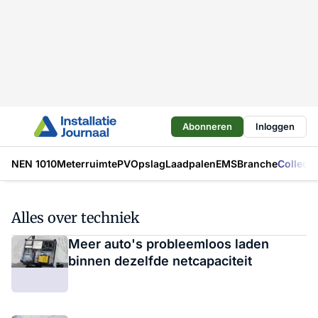
Abonneren
Inloggen
NEN 1010
Meterruimte
PV
Opslag
Laadpalen
EMS
Branche
Collecti
Alles over techniek
Meer auto's probleemloos laden
binnen dezelfde netcapaciteit