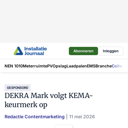
Abonneren
Inloggen
NEN 1010
Meterruimte
PV
Opslag
Laadpalen
EMS
Branche
Collecti
GESPONSORD
DEKRA Mark volgt KEMA-
keurmerk op
Redactie Contentmarketing
11 mei 2026