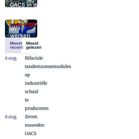
GACS in de
praktijk: vijf
belangrijke
aandachtspunten
'We
werken
ons
Meest
Meest
recent
gelezen
allemaal
drie
Bifaciale
slagen
tandemzonnemodules
in de
op
rondte'
industriële
schaal
te
produceren
Zeven
maanden
GACS