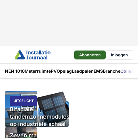
Abonneren
Inloggen
NEN 1010
Meterruimte
PV
Opslag
Laadpalen
EMS
Branche
Collecti
UITGELICHT
Bifaciale
tandemzonnemodules
op industriële schaal
te produceren
Zeven maanden