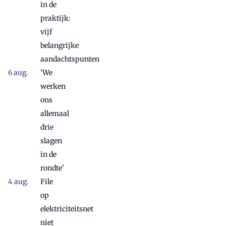
in de
praktijk:
vijf
belangrijke
aandachtspunten
'We
werken
ons
allemaal
drie
slagen
in de
rondte'
File
op
elektriciteitsnet
niet