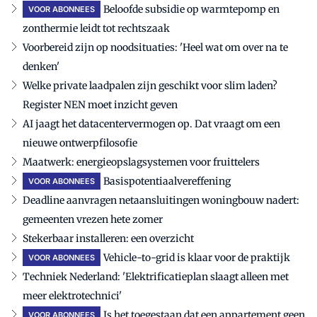
Beloofde subsidie op warmtepomp en
VOOR ABONNEES
zonthermie leidt tot rechtszaak
Voorbereid zijn op noodsituaties: 'Heel wat om over na te
denken'
Welke private laadpalen zijn geschikt voor slim laden?
Register NEN moet inzicht geven
AI jaagt het datacentervermogen op. Dat vraagt om een
nieuwe ontwerpfilosofie
Maatwerk: energieopslagsystemen voor fruittelers
Basispotentiaalvereffening
VOOR ABONNEES
Deadline aanvragen netaansluitingen woningbouw nadert:
gemeenten vrezen hete zomer
Stekerbaar installeren: een overzicht
Vehicle-to-grid is klaar voor de praktijk
VOOR ABONNEES
Techniek Nederland: 'Elektrificatieplan slaagt alleen met
meer elektrotechnici'
Is het toegestaan dat een appartement geen
VOOR ABONNEES