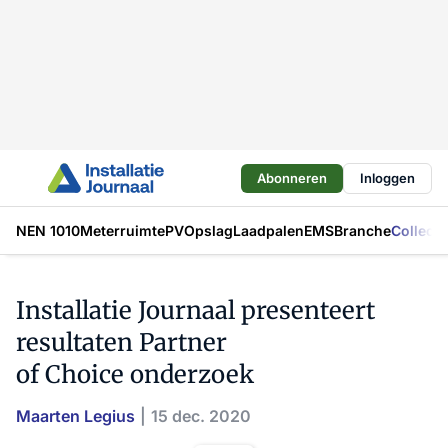
Abonneren
Inloggen
NEN 1010
Meterruimte
PV
Opslag
Laadpalen
EMS
Branche
Collecti
Installatie Journaal presenteert
resultaten Partner
of Choice onderzoek
Maarten Legius
15 dec. 2020