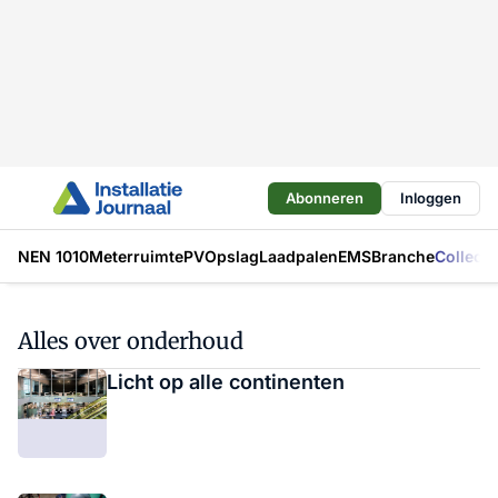
Abonneren
Inloggen
NEN 1010
Meterruimte
PV
Opslag
Laadpalen
EMS
Branche
Collecti
Alles over onderhoud
Licht op alle continenten